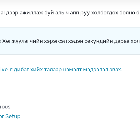
cal дээр ажиллаж буй аль ч апп руу холбогдох болно б
 Хөгжүүлэгчийн хэрэгсэл хэдэн секундийн дараа холб
ive-г дибаг хийх талаар нэмэлт мэдээлэл авах.
IOUS
or Setup