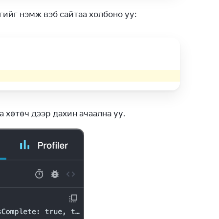
агийг нэмж вэб сайтаа холбоно уу:
 хөтөч дээр дахин ачаална уу.