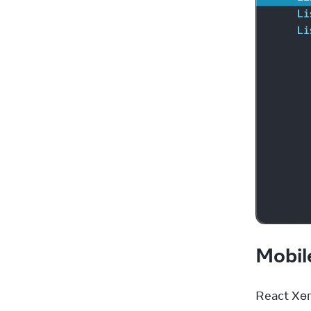
Mobil
React Хө