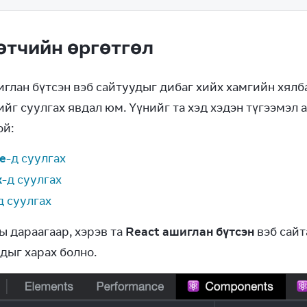
өтчийн өргөтгөл
иглан бүтсэн вэб сайтуудыг дибаг хийх хамгийн хялба
йг суулгах явдал юм. Үүнийг та хэд хэдэн түгээмэл 
й:
e
-д суулгах
x
-д суулгах
д суулгах
 дараагаар, хэрэв та 
React ашиглан бүтсэн
 вэб сай
дыг харах болно.