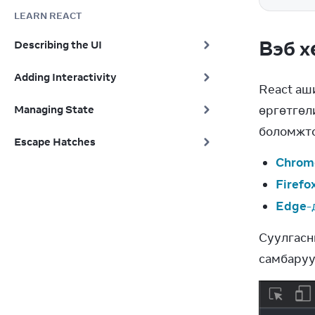
LEARN REACT
Вэб х
Describing the UI
Adding Interactivity
React аш
Managing State
өргөтгөли
боломжто
Escape Hatches
Chrom
Firefo
Edge
-
Суулгасны
самбаруу