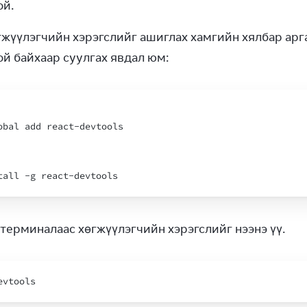
й.
гжүүлэгчийн хэрэгслийг ашиглах хамгийн хялбар арга
й байхаар суулгах явдал юм:
obal
add
react
-
devtools
tall
 -
g
react
-
devtools
 терминалаас хөгжүүлэгчийн хэрэгслийг нээнэ үү.
evtools