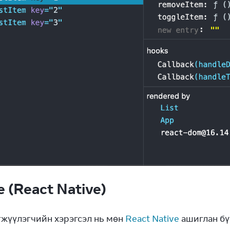
e (React Native)
гжүүлэгчийн хэрэгсэл нь мөн 
React Native
 ашиглан бү