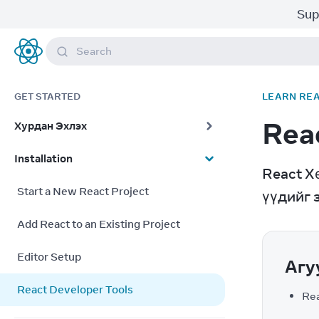
Sup
Search
React
GET STARTED
LEARN RE
Rea
Хурдан Эхлэх
Installation
React Х
Start a New React Project
үүдийг 
Add React to an Existing Project
Editor Setup
Агу
React Developer Tools
Rea