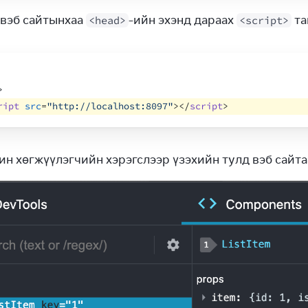
 вэб сайтынхаа 
-ийн эхэнд дараах 
 т
<head>
<script>
>
ript
src
=
"http://localhost:8097"
>
</
script
>
ин хөгжүүлэгчийн хэрэгслээр үзэхийн тулд вэб сайтаа