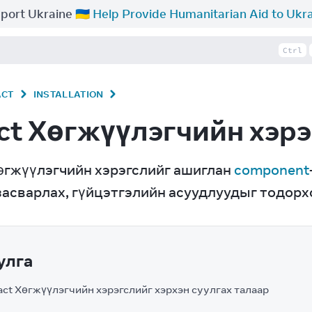
port Ukraine 🇺🇦
Help Provide Humanitarian Aid to Ukr
Ctrl
ACT
INSTALLATION
ct Хөгжүүлэгчийн хэрэ
өгжүүлэгчийн хэрэгслийг ашиглан 
component
засварлах, гүйцэтгэлийн асуудлуудыг тодор
улга
ct Хөгжүүлэгчийн хэрэгслийг хэрхэн суулгах талаар