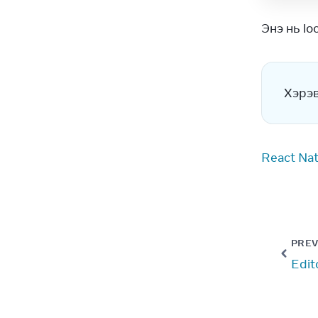
Энэ нь lo
Хэрэв
React Nat
PREV
Edit