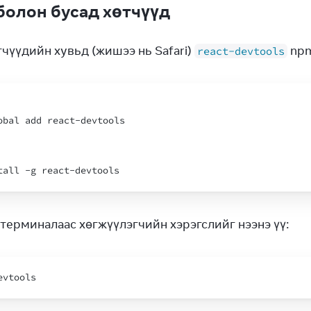
 болон бусад хөтчүүд
чүүдийн хувьд (жишээ нь Safari) 
 np
react-devtools
obal
add
react
-
devtools
tall
 -
g
react
-
devtools
 терминалаас хөгжүүлэгчийн хэрэгслийг нээнэ үү:
evtools