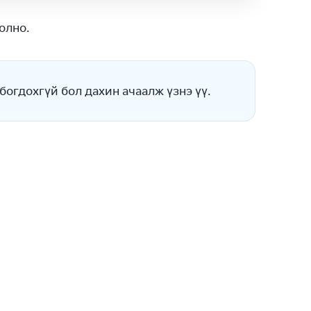
олно.
огдохгүй бол дахин ачаалж үзнэ үү.