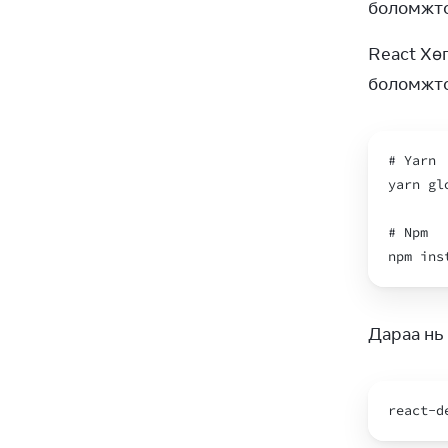
боломжто
React Хө
боломжто
# 
Yarn
yarn
gl
# 
Npm
npm
ins
Дараа нь
react
-
d