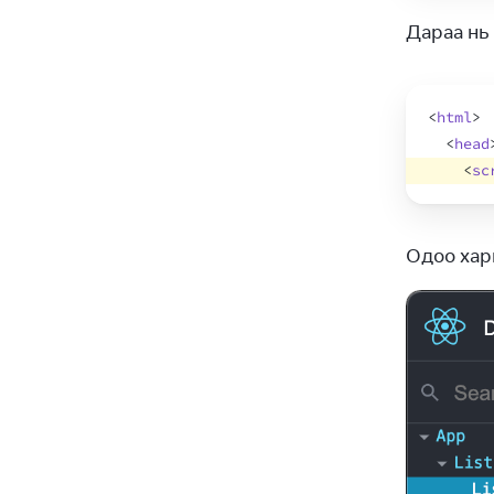
Дараа нь
<
html
>
<
head
<
sc
Одоо хар