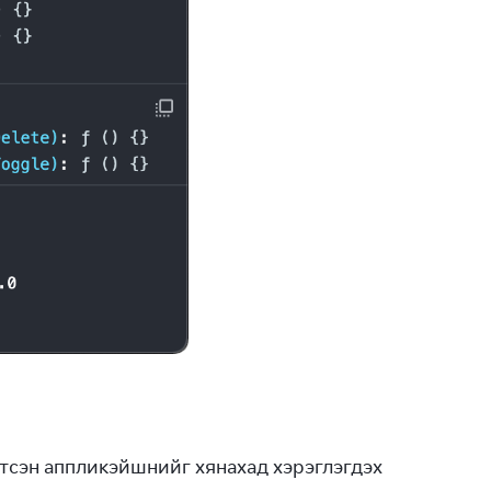
тсэн аппликэйшнийг хянахад хэрэглэгдэх 