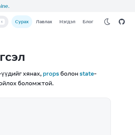
aine
.
Сурах
Лавлах
Нэгдэл
Блог
K
гсэл
-үүдийг хянах, 
props
 болон 
state
-
хойлох боломжтой.