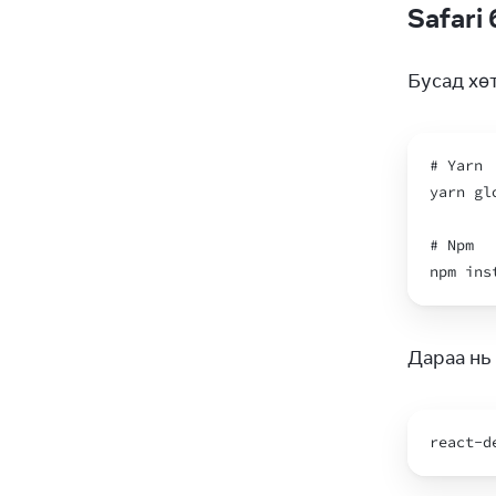
Safari
Бусад хөт
# 
Yarn
yarn
gl
# 
Npm
npm
ins
Дараа нь
react
-
d