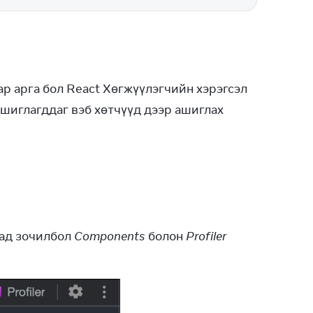
р арга бол React Хөгжүүлэгчийн хэрэгсэл 
ашиглагддаг вэб хөтчүүд дээр ашиглах 
тад зочилбол 
Components
 болон 
Profiler